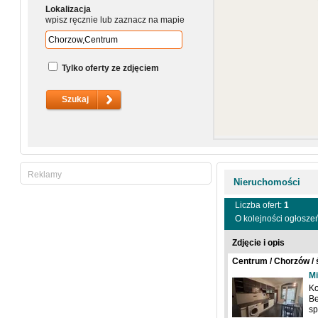
Lokalizacja
wpisz ręcznie lub zaznacz na mapie
Tylko oferty ze zdjęciem
Reklamy
Nieruchomości
Liczba ofert:
1
O kolejności ogłosze
Zdjęcie i opis
Centrum / Chorzów /
Mi
Ko
Be
s