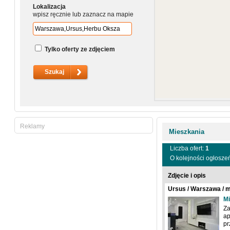
Lokalizacja
wpisz ręcznie lub zaznacz na mapie
Tylko oferty ze zdjęciem
Reklamy
Mieszkania
Liczba ofert:
1
O kolejności ogłosze
Zdjęcie i opis
Ursus / Warszawa / 
Mi
Za
ap
pr