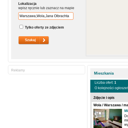
Lokalizacja
wpisz ręcznie lub zaznacz na mapie
Tylko oferty ze zdjęciem
Reklamy
Mieszkania
Liczba ofert:
1
O kolejności ogłosze
Zdjęcie i opis
Wola / Warszawa / ma
Mi
Do
mi
wy