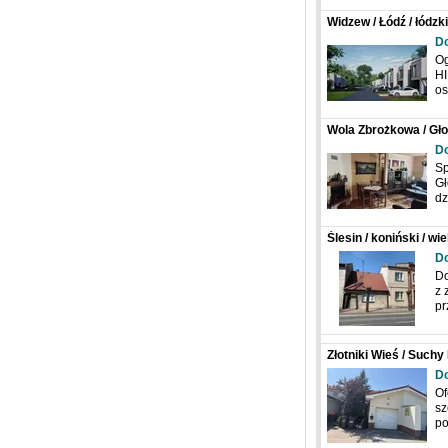
Widzew / Łódź / łódz
D
Og
HI
o
Wola Zbrożkowa / Głow
D
Sp
Gł
dz
Ślesin / koniński / wi
D
Do
z 
pr
Złotniki Wieś / Suchy
Do
Of
sz
po