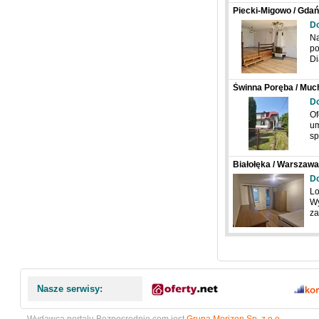
Piecki-Migowo / Gdań
D
Na
po
Di
Świnna Poręba / Much
Do
Of
um
sp
Białołęka / Warszawa
Do
Lo
Wy
za
Nasze serwisy: