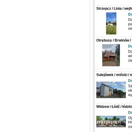
Strzepcz / Linia / we
D
Do
po
re
Otrębusy / Brwinów /
Juliusza Słowackieg
D
Do
wł
z
Sulejówek / miński / 
D
Sz
ok
w
Widzew / Łódź / łódz
D
Og
HI
o