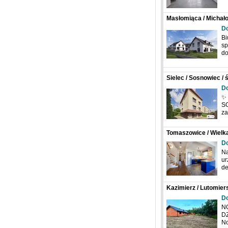
Masłomiąca / Michało
D
Bi
sp
d
Sielec / Sosnowiec / 
D
✨
SO
za
Tomaszowice / Wielka
Za Stodołami
D
Na
ur
de
Kazimierz / Lutomiersk
D
NO
DZ
No