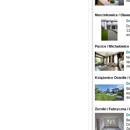
ni
Marcinkowice / Oława 
D
Do
12
wo
Pęcice / Michałowice
D
Ni
sp
z
Książenice Osiedle / 
mazowieckie / Polsk
D
Bl
wy
do
Żerniki / Fabryczna /
D
Be
Do
Że