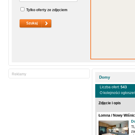
Tylko oferty ze zdjęciem
Reklamy
Domy
Liczba ofert:
543
O kolejności ogłosze
Zdjęcie i opis
Łomna / Nowy Wiśnicz
D
TL
za