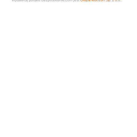
Wydawcą portalu Bezposrednie.com jest
Grupa Morizon Sp. z o.o.