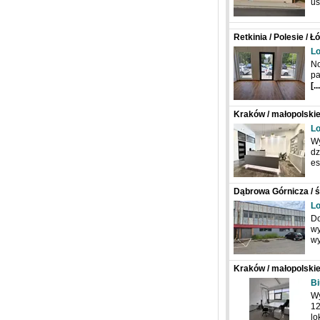
us
Retkinia / Polesie / Ł
Lo
No
pa
[..
Kraków / małopolskie
Lo
Wy
dz
es
Dąbrowa Górnicza / ś
Lo
Do
wy
w
Kraków / małopolskie
Bi
Wy
12
lo