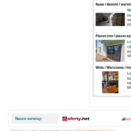
Iława / iławski / war
Skłodowskiej-Curie
Ma
Ha
sw
p
Piaseczno / piaseczy
Władysława Sikorski
Lo
Of
po
Si
Wola / Warszawa / m
Lo
Na
na
kt
Nasze serwisy: