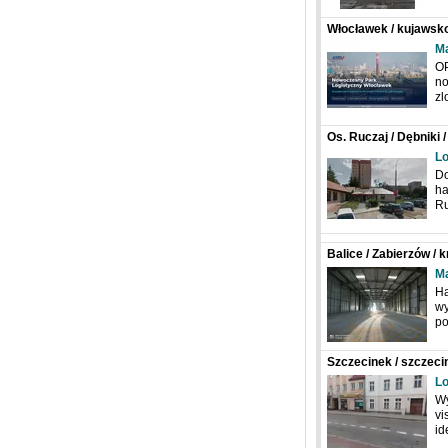
Włocławek / kujawsk
Ma
OP
no
zl
Os. Ruczaj / Dębniki 
Grota-Roweckiego
Lo
Do
ha
Ru
Balice / Zabierzów / 
Ma
Ha
wy
po
Szczecinek / szczeci
Bohaterów Warszaw
Lo
Wy
vi
id