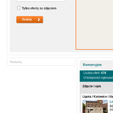
Tylko oferty ze zdjęciem
Reklamy
Komercyjne
Liczba ofert:
478
O kolejności ogłosze
Zdjęcie i opis
Ligota / Katowice / ś
Lo
B
PR