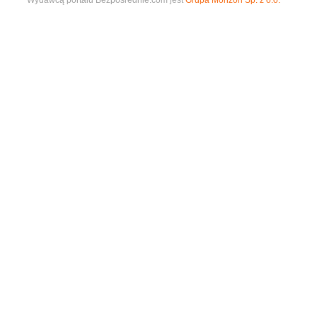
Wydawcą portalu Bezposrednie.com jest
Grupa Morizon Sp. z o.o.