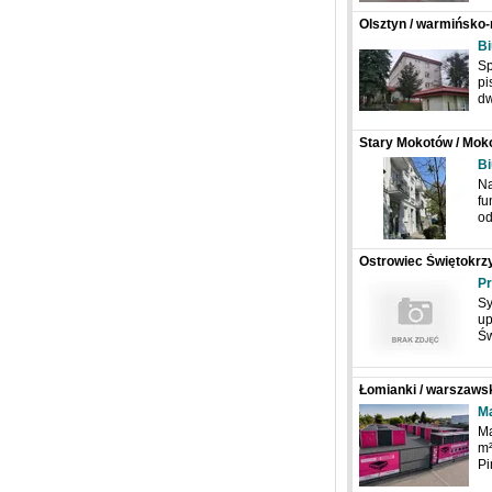
Olsztyn / warmińsko-
Bi
Sp
pi
d
Stary Mokotów / Mok
Jarosława Dąbrowsk
Bi
Na
fu
o
Ostrowiec Świętokrzys
Polska, Antoniego He
Pr
Sy
up
Św
Łomianki / warszawsk
Warszawska
Ma
Ma
m²
P