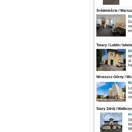
Śródmieście / Warsz
Bi
Do
me
ws
Tatary / Lublin / lub
Bi
Wy
ul
ha
Wrzeszcz Górny / Wr
Bi
Lo
os
c
Stary Zdrój / Wałbrzy
Pr
O
N
W