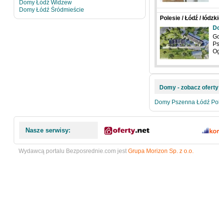
Domy Łódź Widzew
Domy Łódź Śródmieście
Polesie / Łódź / łódz
D
Go
Ps
O
Domy - zobacz oferty 
Domy Pszenna Łódź Pol
Nasze serwisy:
Wydawcą portalu Bezposrednie.com jest
Grupa Morizon Sp. z o.o.