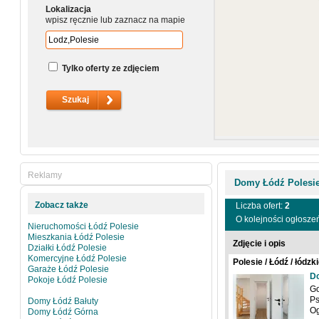
Lokalizacja
wpisz ręcznie lub zaznacz na mapie
Tylko oferty ze zdjęciem
Reklamy
Domy Łódź Polesi
Zobacz także
Liczba ofert:
2
O kolejności ogłosze
Nieruchomości Łódź Polesie
Mieszkania Łódź Polesie
Zdjęcie i opis
Działki Łódź Polesie
Komercyjne Łódź Polesie
Polesie / Łódź / łódz
Garaże Łódź Polesie
D
Pokoje Łódź Polesie
Go
Ps
Domy Łódź Bałuty
O
Domy Łódź Górna