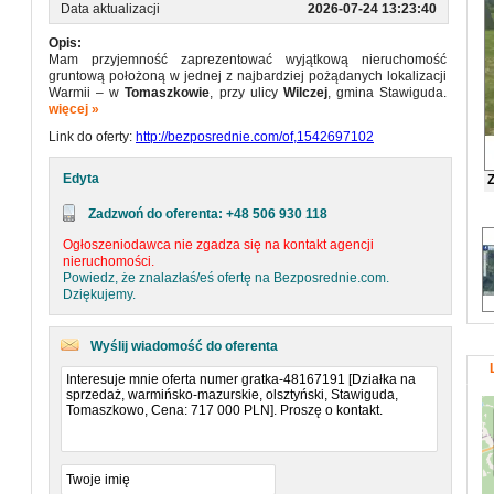
Data aktualizacji
2026-07-24 13:23:40
Opis:
Mam przyjemność zaprezentować wyjątkową nieruchomość
gruntową położoną w jednej z najbardziej pożądanych lokalizacji
Warmii – w
Tomaszkowie
, przy ulicy
Wilczej
, gmina Stawiguda.
Działka o numerze ewidencyjnym
więcej »
202/10
to idealne miejsce dla
osób szukających balansu między naturą a nowoczesną
Link do oferty:
http://bezposrednie.com/of,1542697102
infrastrukturą.
✨ Ta lokalizacja oferuje
Edyta
Bliskość Natury:
Ulica Wilcza znajduje się w otoczeniu
Zadzwoń do oferenta: +48 506 930 118
nowoczesnej zabudowy jednorodzinnej oraz
malowniczych terenów zielonych.
Ogłoszeniodawca nie zgadza się na kontakt agencji
Jezioro Wulpińskie na wyciągnięcie ręki:
Krótki spacer
nieruchomości.
dzieli Cię od jednego z najczystszych i najpiękniejszych
Powiedz, że znalazłaś/eś ofertę na Bezposrednie.com.
jezior w regionie, idealnego do żeglowania, kąpieli czy
Dziękujemy.
wędkowania.
Raj dla Golfistów:
W bliskim sąsiedztwie znajduje się
prestiżowe pole golfowe
Mazury Golf & Country Club
.
Wyślij wiadomość do oferenta
Szybka Komunikacja:
Dzięki świetnemu połączeniu z
drogą S51 i S16, dotarcie do serca Olsztyna zajmuje
zaledwie chwilę, co czyni to miejsce idealnym dla osób
pracujących w mieście.