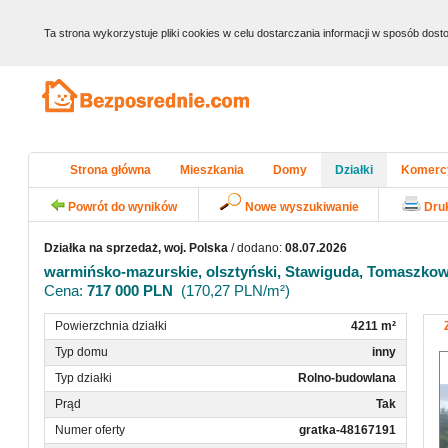
Ta strona wykorzystuje pliki cookies w celu dostarczania informacji w sposób do
Strona główna
Mieszkania
Domy
Działki
Komerc
Powrót do wyników
Nowe wyszukiwanie
Dru
Działka na sprzedaż, woj. Polska
/ dodano:
08.07.2026
warmińsko-mazurskie, olsztyński, Stawiguda, Tomaszko
Cena:
717 000 PLN
(170,27 PLN/m²)
Powierzchnia działki
4211 m²
Typ domu
inny
Typ działki
Rolno-budowlana
Prąd
Tak
Numer oferty
gratka-48167191