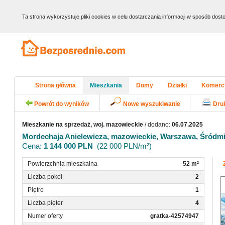
Ta strona wykorzystuje pliki cookies w celu dostarczania informacji w sposób do
Strona główna
Mieszkania
Domy
Działki
Komerc
Powrót do wyników
Nowe wyszukiwanie
Dru
Mieszkanie na sprzedaż, woj. mazowieckie
/ dodano:
06.07.2025
Mordechaja Anielewicza, mazowieckie, Warszawa, Śródm
Cena:
1 144 000 PLN
(22 000 PLN/m²)
Powierzchnia mieszkalna
52 m²
Liczba pokoi
2
Piętro
1
Liczba pięter
4
Numer oferty
gratka-42574947