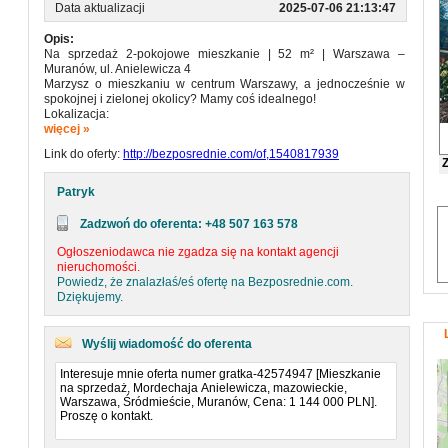
Data aktualizacji
2025-07-06 21:13:47
Opis:
Na sprzedaż 2-pokojowe mieszkanie | 52 m² | Warszawa –
Muranów, ul. Anielewicza 4
Marzysz o mieszkaniu w centrum Warszawy, a jednocześnie w
spokojnej i zielonej okolicy? Mamy coś idealnego!
Lokalizacja:
Mieszkanie znajduje się w sercu Muranowa – prestiżowej i
więcej »
historycznej dzielnicy Śródmieścia, przy ul. Anielewicza 4. To
Link do oferty:
http://bezposrednie.com/of,1540817939
doskonałe miejsce do życia zarówno dla singla, pary, jak i rodziny.
W okolicy znajdziesz:
• liczne sklepy, kawiarnie, restauracje i punkty usługowe,
Patryk
• przedszkola i szkoły,
• Park Krasińskich, Ogród Saski i liczne skwery – idealne na
Zadzwoń do oferenta: +48 507 163 578
spacery,
• Muzeum Historii Żydów Polskich POLIN - 2 minut spacerem,
Ogłoszeniodawca nie zgadza się na kontakt agencji
• CH Arkadia - 5 minut autem lub 3 przystanki tramwajem,
nieruchomości.
• Warszawska Starówka – 10 minut spacerem,
Powiedz, że znalazłaś/eś ofertę na Bezposrednie.com.
Dziękujemy.
Komunikacja: Świetne połączenia z całą Warszawą:
• przystanki tramwajowe i autobusowe w promieniu 2 minut pieszo
(linia 17, 18, 35, 116, 157, 180 i inne),
Wyślij wiadomość do oferenta
• stacja metra Ratusz Arsenał – 8 minut pieszo lub 1 przystanek
tramwajem.
Opis mieszkania:
• powierzchnia: 52 m²,
• dwa ustawne i jasne pokoje – salon 21 m2 oraz sypialnia 15 m2 -
okna od strony sypialni wychodzące na wewnętrzne, zielone
podwórze – gwarancja ciszy,