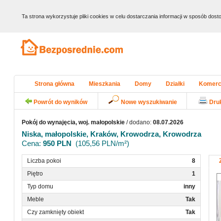
Ta strona wykorzystuje pliki cookies w celu dostarczania informacji w sposób do
Strona główna
Mieszkania
Domy
Działki
Komerc
Powrót do wyników
Nowe wyszukiwanie
Dru
Pokój do wynajęcia, woj. małopolskie
/ dodano:
08.07.2026
Niska, małopolskie, Kraków, Krowodrza, Krowodrza
Cena:
950 PLN
(105,56 PLN/m²)
Liczba pokoi
8
Piętro
1
Typ domu
inny
Meble
Tak
Czy zamknięty obiekt
Tak