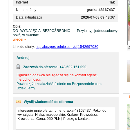
Internet
Tak
Numer oferty
gratka-48167437
Data aktualizacji
2026-07-08 09:48:07
Opis:
DO WYNAJĘCIA BEZPOŚREDNIO – Przytulny, jednoosobowy
pokój w świetnie
zlokalizowanym mieszkaniu na Krowodrzy (ul. Niska 12, przy ul.
więcej »
Wrocławskiej).
Link do oferty:
http://bezposrednie.com/of,1542697080
Szukasz komfortowego, czystego miejsca do nauki i odpoczynku z
dostępem do
zielonej przestrzeni w środku miasta? To idealna oferta!
Andrzej
Mieszkanie zlokalizowane jest
na parterze ogrodzonej posesji, z dala od miejskiego zgiełku, a
Zadzwoń do oferenta: +48 602 151 090
jednocześnie z
genialnym dojazdem w każdy punkt Krakowa.
Ogłoszeniodawca nie zgadza się na kontakt agencji
nieruchomości.
O MIESZKANIU I WYPOSAŻENIU Mieszkanie jest po kapitalnym
Powiedz, że znalazłaś/eś ofertę na Bezposrednie.com.
remoncie, bardzo
Dziękujemy.
ciepłe i czyste. W pokojach oraz na korytarzu położony jest piękny
dębowy parkiet. W
domu panuje porządek i spokojna atmosfera.
Wyślij wiadomość do oferenta
• Twój pokój: Jasny, nieprzechodni, zamykany na klucz.
Wyposażony w wygodny
tapczan/łóżko z materacem, biurko z krzesłem, pojemną szafę na
ubrania, komodę oraz
półki.