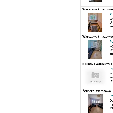
Warszawa / mazowiec
Po
Wy
Ur
zn
Warszawa / mazowiec
Po
Wy
Ur
zn
Bielany / Warszawa /
Po
Wy
Wa
Dą
Żoliborz / Warszawa 
Po
Do
3 
Mi