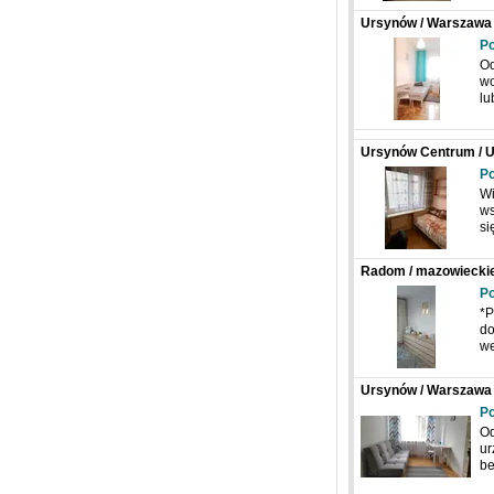
Ursynów / Warszawa 
Po
Od
wo
lu
Ursynów Centrum / U
Po
Wi
ws
si
Radom / mazowieckie 
Po
*P
do
we
Ursynów / Warszawa 
Po
Od
ur
be