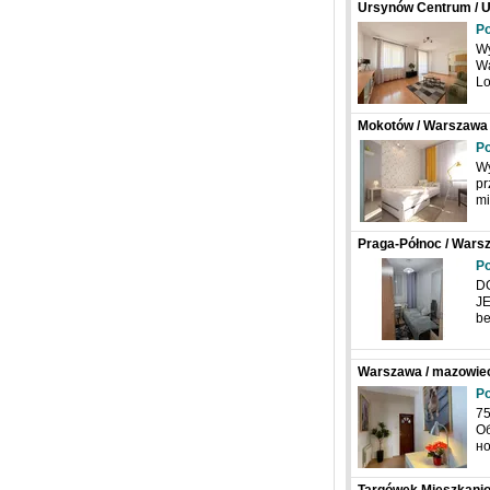
Ursynów Centrum / U
Belgradzka
Po
Wy
Wa
Lo
Mokotów / Warszawa 
Po
Wy
pr
mi
Praga-Północ / Wars
Po
D
JE
be
Warszawa / mazowieck
Po
75
Об
но