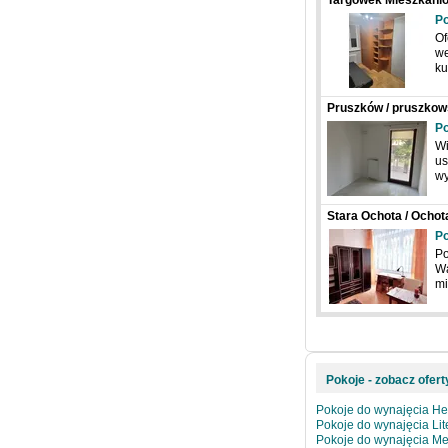
Targówek Mieszkanio
Heleny Junkiewicz
Po
Of
we
ku
Pruszków / pruszkows
Po
Wi
us
wy
Stara Ochota / Ochot
Andrzejowska
Po
Po
Wa
mi
Pokoje - zobacz ofert
Pokoje do wynajęcia He
Pokoje do wynajęcia Lit
Pokoje do wynajęcia M