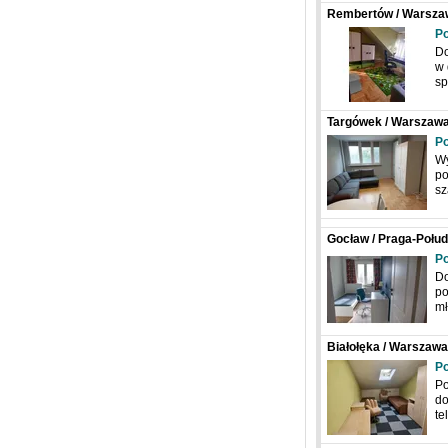
Rembertów / Warsza
Po
Do
w 
sp
Targówek / Warszawa
Po
Wy
po
sz
Gocław / Praga-Połud
Tadeusza Kotarbińsk
Po
Do
po
mł
Białołęka / Warszawa
Po
Po
do
te