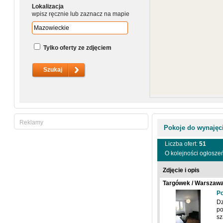
Lokalizacja
wpisz ręcznie lub zaznacz na mapie
Tylko oferty ze zdjęciem
Reklamy
Pokoje do wynajęc
Liczba ofert:
51
O kolejności ogłosze
Zdjęcie i opis
Targówek / Warszawa
Po
Dz
po
sz