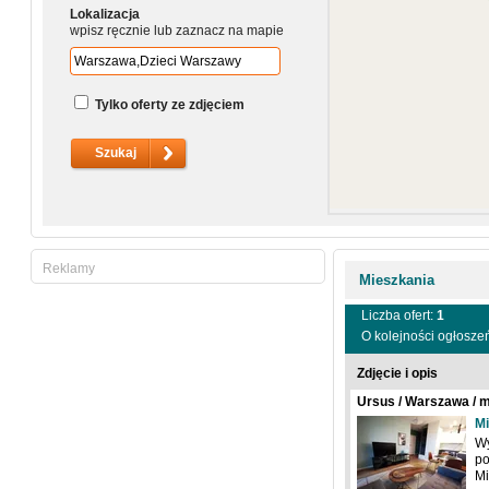
Lokalizacja
wpisz ręcznie lub zaznacz na mapie
Tylko oferty ze zdjęciem
Reklamy
Mieszkania
Liczba ofert:
1
O kolejności ogłosze
Zdjęcie i opis
Ursus / Warszawa / 
Mi
Wy
po
Mi