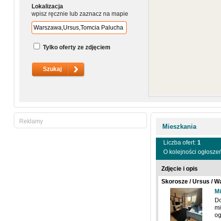
Lokalizacja
wpisz ręcznie lub zaznacz na mapie
Tylko oferty ze zdjęciem
Reklamy
Mieszkania
Liczba ofert:
1
O kolejności ogłosze
Zdjęcie i opis
Skorosze / Ursus / 
Mi
Do
mi
og