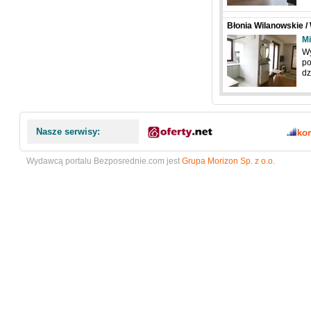
Błonia Wilanowskie /
Rzeczypospolitej
Mi
Wy
po
dz
Nasze serwisy:
Wydawcą portalu Bezposrednie.com jest
Grupa Morizon Sp. z o.o.