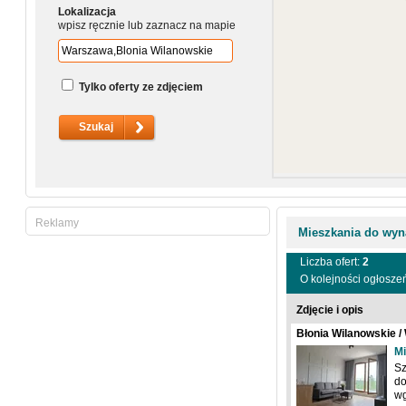
Lokalizacja
wpisz ręcznie lub zaznacz na mapie
Tylko oferty ze zdjęciem
Reklamy
Mieszkania do wyn
Liczba ofert:
2
O kolejności ogłosze
Zdjęcie i opis
Błonia Wilanowskie /
Zdrowa
Mi
Sz
do
wg