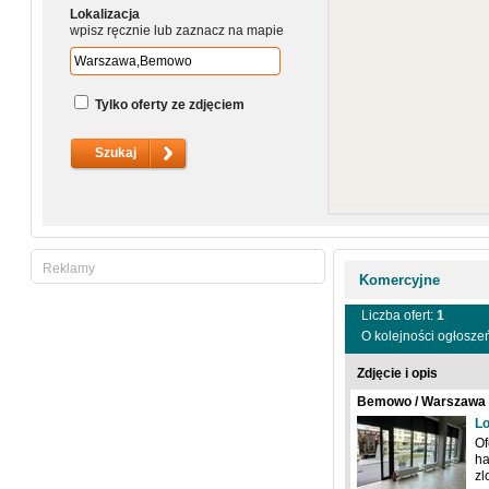
Lokalizacja
wpisz ręcznie lub zaznacz na mapie
Tylko oferty ze zdjęciem
Reklamy
Komercyjne
Liczba ofert:
1
O kolejności ogłosze
Zdjęcie i opis
Bemowo / Warszawa /
Pełczyńskiego
Lo
Of
ha
zl