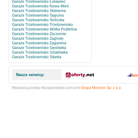
Garaże Trzebownisko Łukawiec
Garaże Trzebownisko Nowa Wieś
Garaże Trzebownisko Stobierna
Garaże Trzebownisko Tajęcina
Garaże Trzebownisko Terliczka
Garaże Trzebownisko Trzebownisko
Garaże Trzebownisko Wólka Podleśna
Garaże Trzebownisko Zaczernie
Garaże Trzebownisko Zagrody
Garaże Trzebownisko Zagumnie
Garaże Trzebownisko Gęsiówka
Garaże Trzebownisko Szlakówka
Garaże Trzebownisko Sitarka
Nasze serwisy:
Wydawcą portalu Bezposrednie.com jest
Grupa Morizon Sp. z o.o.