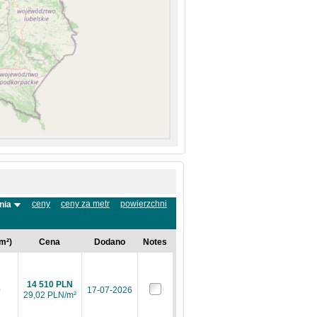
ceny
ceny za metr
powierzchni
nia
m²)
Cena
Dodano
Notes
14 510 PLN
0
17-07-2026
29,02 PLN/m²