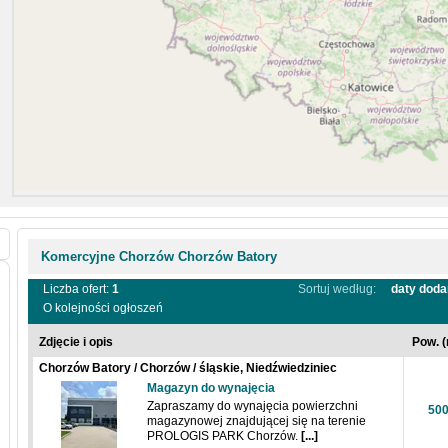
Komercyjne Chorzów Chorzów Batory
Liczba ofert:
1
Sortuj według:
daty doda
O kolejności ogłoszeń
Zdjęcie i opis
Pow. (
Chorzów Batory / Chorzów / śląskie, Niedźwiedziniec
Magazyn do wynajęcia
Zapraszamy do wynajęcia powierzchni
50
magazynowej znajdującej się na terenie
PROLOGIS PARK Chorzów.
[...]