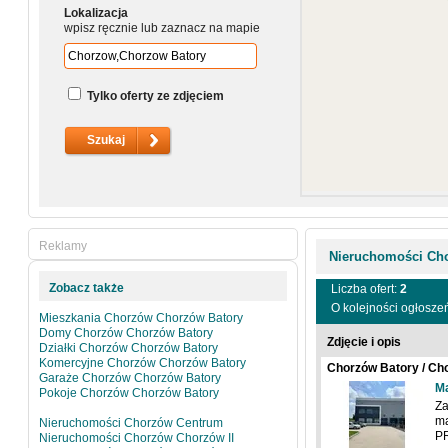
Lokalizacja
wpisz ręcznie lub zaznacz na mapie
Tylko oferty ze zdjęciem
Reklamy
Nieruchomości Ch
Zobacz także
Liczba ofert:
2
O kolejności ogłosze
Mieszkania Chorzów Chorzów Batory
Domy Chorzów Chorzów Batory
Zdjęcie i opis
Działki Chorzów Chorzów Batory
Komercyjne Chorzów Chorzów Batory
Chorzów Batory / Cho
Garaże Chorzów Chorzów Batory
Ma
Pokoje Chorzów Chorzów Batory
Za
ma
Nieruchomości Chorzów Centrum
P
Nieruchomości Chorzów Chorzów II