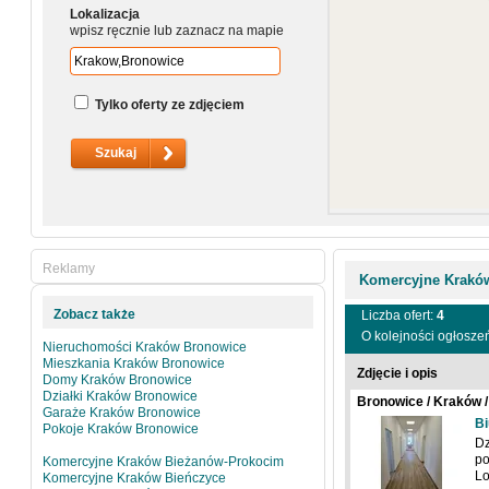
Lokalizacja
wpisz ręcznie lub zaznacz na mapie
Tylko oferty ze zdjęciem
Reklamy
Komercyjne Krakó
Zobacz także
Liczba ofert:
4
O kolejności ogłosze
Nieruchomości Kraków Bronowice
Mieszkania Kraków Bronowice
Zdjęcie i opis
Domy Kraków Bronowice
Działki Kraków Bronowice
Bronowice / Kraków /
Garaże Kraków Bronowice
Bi
Pokoje Kraków Bronowice
Dz
po
Komercyjne Kraków Bieżanów-Prokocim
Lo
Komercyjne Kraków Bieńczyce