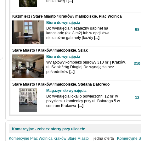
unikatowej i
[...]
Kazimierz / Stare Miasto / Kraków / małopolskie, Plac Wolnica
Biuro do wynajęcia
Do wynajęcia niezależny gabinet na
68
kancelarię (ok. 8 m2) lub w opcji dwa
niezależne gabinety (każdy
[...]
Stare Miasto / Kraków / małopolskie, Szlak
Biuro do wynajęcia
Wyjątkowy kompleks biurowy 310 m² | Kraków,
310
ul. Szlak / róg Długiej Do wynajęcia bez
pośredników
[...]
Stare Miasto / Kraków / małopolskie, Stefana Batorego
Magazyn do wynajęcia
Do wynajęcia lokal o powierzchni 12 m² w
12
przyziemiu kamienicy przy ul. Batorego 5 w
centrum Krakowa.
[...]
Komercyjne - zobacz oferty przy ulicach:
Komercyjne Plac Wolnica Kraków Stare Miasto
jedna oferta
Komercyjne S