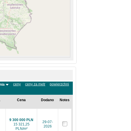
ceny
ceny za metr
powierzchni
nia
.
Cena
Dodano
Notes
9 300 000 PLN
29-07-
15 321,25
2026
PLN/m²