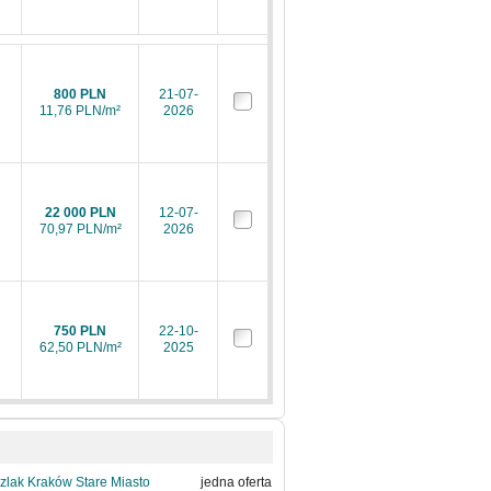
800 PLN
21-07-
11,76 PLN/m²
2026
22 000 PLN
12-07-
70,97 PLN/m²
2026
750 PLN
22-10-
62,50 PLN/m²
2025
zlak Kraków Stare Miasto
jedna oferta