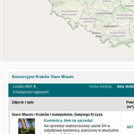
Komercyjne Kraków Stare Miasto
Liczba ofert:
4
Sortuj według:
daty doda
O kolejności ogłoszeń
Zdjęcie i opis
Pow
(m²)
Stare Miasto / Kraków / małopolskie, Świętego Krzyża
Kamienica, blok na sprzedaż
Na sprzedaż większościowy udział 3/4 w
607
zabytkowej kamienicy, położonej w absolutnie