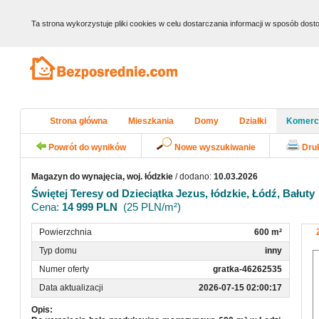
Ta strona wykorzystuje pliki cookies w celu dostarczania informacji w sposób do
Strona główna
Mieszkania
Domy
Działki
Komerc
Powrót do wyników
Nowe wyszukiwanie
Dru
Magazyn do wynajęcia, woj. łódzkie
/ dodano:
10.03.2026
Świętej Teresy od Dzieciątka Jezus, łódzkie, Łódź, Bałuty
Cena:
14 999 PLN
(25 PLN/m²)
Powierzchnia
600 m²
Typ domu
inny
Numer oferty
gratka-46262535
Data aktualizacji
2026-07-15 02:00:17
Opis: