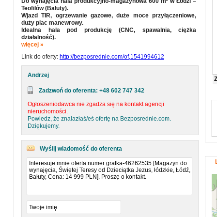
Do wynajęcia hala produkcyjno-magazynowa 600 m² w Łodzi –
Teofilów (Bałuty).
Wjazd TIR, ogrzewanie gazowe, duże moce przyłączeniowe,
duży plac manewrowy.
Idealna hala pod produkcję (CNC, spawalnia, ciężka
działalność).
Duże moce przyłączeniowe, wjazd TIR, ogrzewanie – gotowa do
więcej »
pracy od zaraz.
Link do oferty:
http://bezposrednie.com/of,1541994612
Duży plac manewrowy + brak problemów z hałasem.
Możliwość negocjacji warunków dla konkretnego najemcy z
darmowym najmem na start włącznie.
Andrzej
Możliwość dopasowania hali pod działalność.
Zadzwoń do oferenta: +48 602 747 342
Idealna pod:
Ogłoszeniodawca nie zgadza się na kontakt agencji
produkcję
nieruchomości.
magazyn
Powiedz, że znalazłaś/eś ofertę na Bezposrednie.com.
logistykę
Dziękujemy.
warsztat
działalność techniczną
Wyślij wiadomość do oferenta
Lokalizacja – Łódź Teofilów (Bałuty)
strefa przemysłowa
bardzo dobry dojazd do S14 i A2
szybki dostęp do tras wylotowych
komunikacja miejska w pobliżu
Parametry techniczne Hali:
powierzchnia: 600 m²