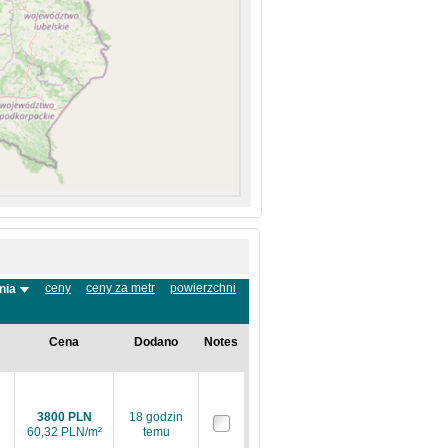
ceny
ceny za metr
powierzchni
nia
Cena
Dodano
Notes
3800 PLN
18 godzin
60,32 PLN/m²
temu