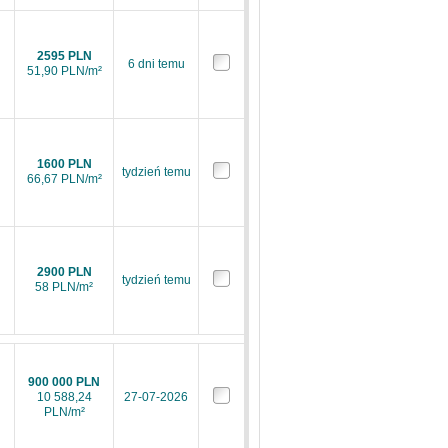
2595 PLN
6 dni temu
51,90 PLN/m²
1600 PLN
tydzień temu
66,67 PLN/m²
2900 PLN
tydzień temu
58 PLN/m²
900 000 PLN
10 588,24
27-07-2026
PLN/m²