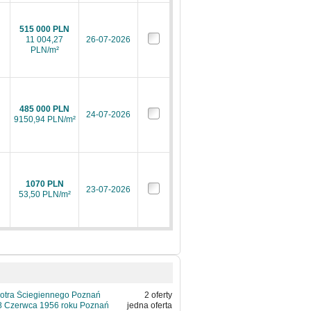
515 000 PLN
11 004,27
26-07-2026
PLN/m²
485 000 PLN
24-07-2026
9150,94 PLN/m²
1070 PLN
23-07-2026
53,50 PLN/m²
iotra Ściegiennego Poznań
2 oferty
8 Czerwca 1956 roku Poznań
jedna oferta