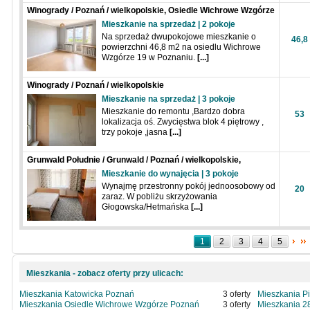
Winogrady / Poznań / wielkopolskie, Osiedle Wichrowe Wzgórze
Mieszkanie na sprzedaż | 2 pokoje
Na sprzedaż dwupokojowe mieszkanie o
46,8
powierzchni 46,8 m2 na osiedlu Wichrowe
Wzgórze 19 w Poznaniu.
[...]
Winogrady / Poznań / wielkopolskie
Mieszkanie na sprzedaż | 3 pokoje
Mieszkanie do remontu ,Bardzo dobra
53
lokalizacja oś. Zwycięstwa blok 4 piętrowy ,
trzy pokoje ,jasna
[...]
Grunwald Południe / Grunwald / Poznań / wielkopolskie,
Hetmańska
Mieszkanie do wynajęcia | 3 pokoje
Wynajmę przestronny pokój jednoosobowy od
20
zaraz. W pobliżu skrzyżowania
Głogowska/Hetmańska
[...]
1
2
3
4
5
Mieszkania - zobacz oferty przy ulicach:
Mieszkania Katowicka Poznań
3 oferty
Mieszkania P
Mieszkania Osiedle Wichrowe Wzgórze Poznań
3 oferty
Mieszkania 2