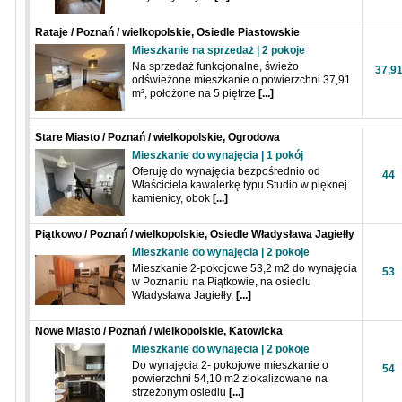
Rataje / Poznań / wielkopolskie, Osiedle Piastowskie
Mieszkanie na sprzedaż | 2 pokoje
Na sprzedaż funkcjonalne, świeżo
37,9
odświeżone mieszkanie o powierzchni 37,91
m², położone na 5 piętrze
[...]
Stare Miasto / Poznań / wielkopolskie, Ogrodowa
Mieszkanie do wynajęcia | 1 pokój
Oferuję do wynajęcia bezpośrednio od
44
Właściciela kawalerkę typu Studio w pięknej
kamienicy, obok
[...]
Piątkowo / Poznań / wielkopolskie, Osiedle Władysława Jagiełły
Mieszkanie do wynajęcia | 2 pokoje
Mieszkanie 2-pokojowe 53,2 m2 do wynajęcia
53
w Poznaniu na Piątkowie, na osiedlu
Władysława Jagiełły,
[...]
Nowe Miasto / Poznań / wielkopolskie, Katowicka
Mieszkanie do wynajęcia | 2 pokoje
Do wynajęcia 2- pokojowe mieszkanie o
54
powierzchni 54,10 m2 zlokalizowane na
strzeżonym osiedlu
[...]