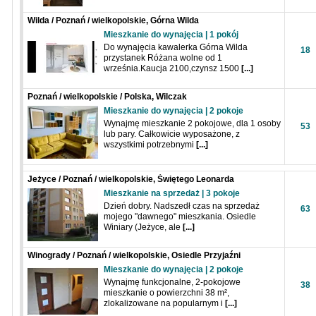
Wilda / Poznań / wielkopolskie, Górna Wilda
Mieszkanie do wynajęcia | 1 pokój
Do wynajęcia kawalerka Górna Wilda
18
przystanek Różana wolne od 1
września.Kaucja 2100,czynsz 1500
[...]
Poznań / wielkopolskie / Polska, Wilczak
Mieszkanie do wynajęcia | 2 pokoje
Wynajmę mieszkanie 2 pokojowe, dla 1 osoby
53
lub pary. Całkowicie wyposażone, z
wszystkimi potrzebnymi
[...]
Jeżyce / Poznań / wielkopolskie, Świętego Leonarda
Mieszkanie na sprzedaż | 3 pokoje
Dzień dobry. Nadszedł czas na sprzedaż
63
mojego "dawnego" mieszkania. Osiedle
Winiary (Jeżyce, ale
[...]
Winogrady / Poznań / wielkopolskie, Osiedle Przyjaźni
Mieszkanie do wynajęcia | 2 pokoje
Wynajmę funkcjonalne, 2-pokojowe
38
mieszkanie o powierzchni 38 m²,
zlokalizowane na popularnym i
[...]