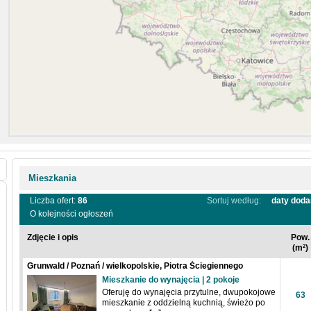
Mieszkania
Liczba ofert:
86
Sortuj według:
daty doda
O kolejności ogłoszeń
Zdjęcie i opis
Pow.
(m²)
Grunwald / Poznań / wielkopolskie, Piotra Ściegiennego
Mieszkanie do wynajęcia | 2 pokoje
Oferuję do wynajęcia przytulne, dwupokojowe
63
mieszkanie z oddzielną kuchnią, świeżo po