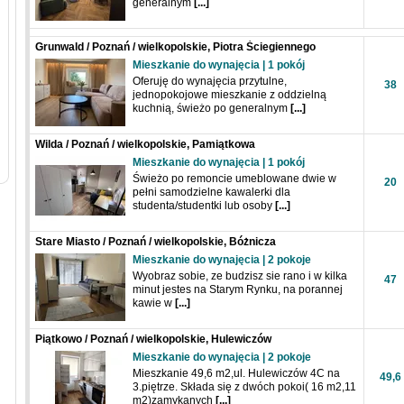
generalnym
[...]
Grunwald / Poznań / wielkopolskie, Piotra Ściegiennego
Mieszkanie do wynajęcia | 1 pokój
Oferuję do wynajęcia przytulne,
38
jednopokojowe mieszkanie z oddzielną
kuchnią, świeżo po generalnym
[...]
Wilda / Poznań / wielkopolskie, Pamiątkowa
Mieszkanie do wynajęcia | 1 pokój
Świeżo po remoncie umeblowane dwie w
20
pełni samodzielne kawalerki dla
studenta/studentki lub osoby
[...]
Stare Miasto / Poznań / wielkopolskie, Bóżnicza
Mieszkanie do wynajęcia | 2 pokoje
Wyobraz sobie, ze budzisz sie rano i w kilka
47
minut jestes na Starym Rynku, na porannej
kawie w
[...]
Piątkowo / Poznań / wielkopolskie, Hulewiczów
Mieszkanie do wynajęcia | 2 pokoje
Mieszkanie 49,6 m2,ul. Hulewiczów 4C na
49,6
3.piętrze. Składa się z dwóch pokoi( 16 m2,11
m2)zamykanych
[...]