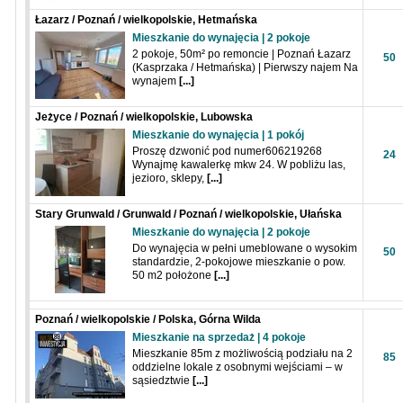
Łazarz / Poznań / wielkopolskie, Hetmańska
Mieszkanie do wynajęcia | 2 pokoje
2 pokoje, 50m² po remoncie | Poznań Łazarz
50
(Kasprzaka / Hetmańska) | Pierwszy najem Na
wynajem
[...]
Jeżyce / Poznań / wielkopolskie, Lubowska
Mieszkanie do wynajęcia | 1 pokój
Proszę dzwonić pod numer606219268
24
Wynajmę kawalerkę mkw 24. W pobliżu las,
jezioro, sklepy,
[...]
Stary Grunwald / Grunwald / Poznań / wielkopolskie, Ułańska
Mieszkanie do wynajęcia | 2 pokoje
Do wynajęcia w pełni umeblowane o wysokim
50
standardzie, 2-pokojowe mieszkanie o pow.
50 m2 położone
[...]
Poznań / wielkopolskie / Polska, Górna Wilda
Mieszkanie na sprzedaż | 4 pokoje
Mieszkanie 85m z możliwością podziału na 2
85
oddzielne lokale z osobnymi wejściami – w
sąsiedztwie
[...]