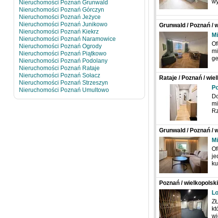
w
Nieruchomości Poznań Grunwald
Nieruchomości Poznań Górczyn
Nieruchomości Poznań Jeżyce
Nieruchomości Poznań Junikowo
Grunwald / Poznań / w
Nieruchomości Poznań Kiekrz
Mi
Nieruchomości Poznań Naramowice
Of
Nieruchomości Poznań Ogrody
mi
Nieruchomości Poznań Piątkowo
g
Nieruchomości Poznań Podolany
Nieruchomości Poznań Rataje
Nieruchomości Poznań Sołacz
Rataje / Poznań / wie
Nieruchomości Poznań Strzeszyn
Po
Nieruchomości Poznań Umultowo
Do
mi
Rz
Grunwald / Poznań / w
Mi
Of
je
ku
Poznań / wielkopolski
Lo
Z
kt
wi