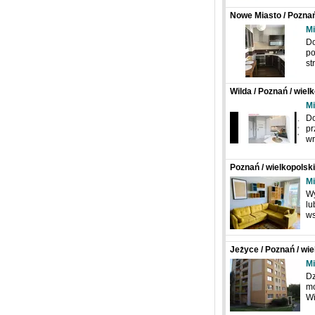
Nowe Miasto / Poznań
Mi
Do
po
st
Wilda / Poznań / wiel
Mi
Do
pr
wr
Poznań / wielkopolski
Mi
Wy
lu
ws
Jeżyce / Poznań / wi
Mi
Dz
mo
Wi