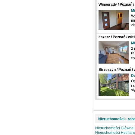
Winogrady / Poznań / 
Mi
Wy
mi
zl
Łazarz / Poznań / wi
Mi
2 
(K
w
Strzeszyn / Poznań /
D
Op
i 
sł
Nieruchomości - zoba
Nieruchomości Główna
Nieruchomości Hetmań