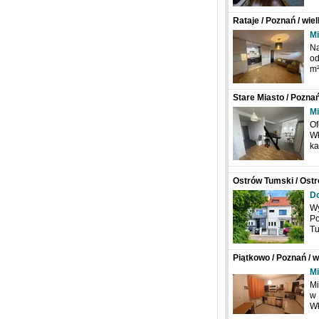
Rataje / Poznań / wie
Mi
Na
od
m²
Stare Miasto / Pozna
Mi
Of
Wł
ka
Ostrów Tumski / Ost
Poznań / wielkopolsk
Do
Wy
Po
Tu
Piątkowo / Poznań / w
Mi
Mi
w 
Wł