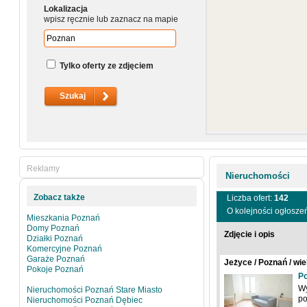
Lokalizacja
wpisz ręcznie lub zaznacz na mapie
Tylko oferty ze zdjęciem
Reklamy
Nieruchomości
Zobacz także
Liczba ofert:
142
O kolejności ogłosze
Mieszkania Poznań
Domy Poznań
Zdjęcie i opis
Działki Poznań
Komercyjne Poznań
Garaże Poznań
Jeżyce / Poznań / wie
Pokoje Poznań
Po
Wy
Nieruchomości Poznań Stare Miasto
po
Nieruchomości Poznań Dębiec