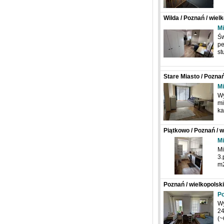
Wilda / Poznań / wie
Mi
Św
pe
st
Stare Miasto / Poznań
Mi
Wy
mi
k
Piątkowo / Poznań / 
Mi
Mi
3.
m
Poznań / wielkopolski
Po
Wy
24
(~