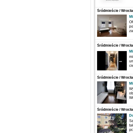
Śródmieście / Wrocła
Mi
Of
po
za
Śródmieście / Wrocław
Mi
mi
un
ci
Śródmieście / Wrocła
Mi
Wy
ob
Wr
Śródmieście / Wrocła
D
Są
ta
pr