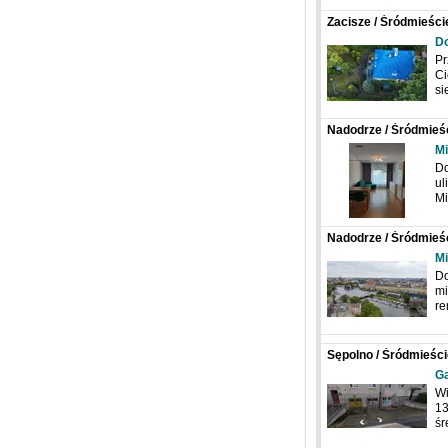
Zacisze / Śródmieści
Cieszkowskiego
D
Pr
Ci
si
Nadodrze / Śródmieśc
Mi
Do
ul
Mi
Nadodrze / Śródmieśc
Cybulskiego
Mi
Do
mi
r
Sępolno / Śródmieście
Belwederczyków
Ga
Wi
13
śr