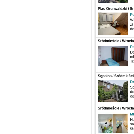
Plac Grunwaldzki / Śr
Piastowska
Po
W
zł
d
Śródmieście / Wrocła
Po
Do
mi
Tr
Sępolno / Śródmieście
D
Sp
do
og
Śródmieście / Wrocła
Pasteura
Mi
Na
sa
G