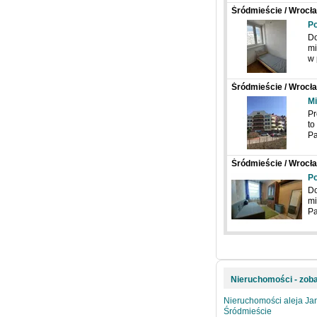
Śródmieście / Wrocła
Po
Do
mi
w 
Śródmieście / Wrocła
Damrota
Mi
Pr
to
Pa
Śródmieście / Wrocła
Po
Do
mi
Pa
Nieruchomości - zoba
Nieruchomości aleja Ja
Śródmieście