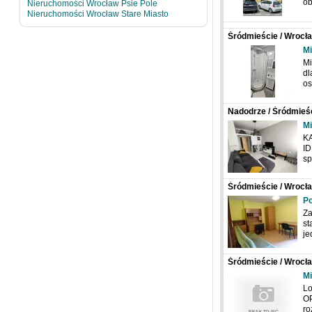
ob
Nieruchomości Wrocław Psie Pole
Nieruchomości Wrocław Stare Miasto
Śródmieście / Wrocła
Mi
Mi
dl
o
Nadodrze / Śródmieśc
Chrobrego
Mi
K
I
sp
Śródmieście / Wrocła
Po
Za
st
j
Śródmieście / Wrocław
Mi
Lo
OP
r