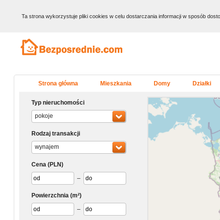
Ta strona wykorzystuje pliki cookies w celu dostarczania informacji w sposób do
Strona główna
Mieszkania
Domy
Działki
Typ nieruchomości
pokoje
Rodzaj transakcji
wynajem
Cena
(PLN)
–
Powierzchnia
(m²)
–