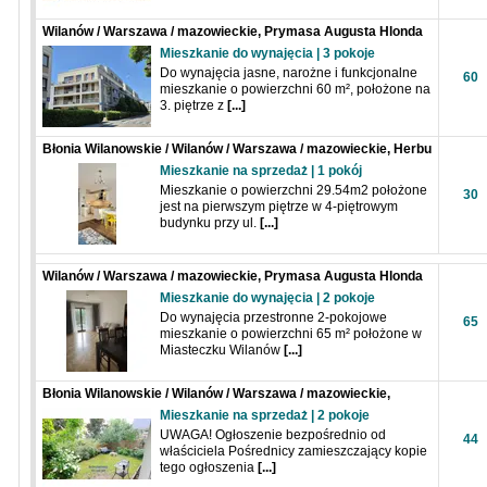
Wilanów / Warszawa / mazowieckie, Prymasa Augusta Hlonda
Mieszkanie do wynajęcia | 3 pokoje
Do wynajęcia jasne, narożne i funkcjonalne
60
mieszkanie o powierzchni 60 m², położone na
3. piętrze z
[...]
Błonia Wilanowskie / Wilanów / Warszawa / mazowieckie, Herbu
Janina
Mieszkanie na sprzedaż | 1 pokój
Mieszkanie o powierzchni 29.54m2 położone
30
jest na pierwszym piętrze w 4-piętrowym
budynku przy ul.
[...]
Wilanów / Warszawa / mazowieckie, Prymasa Augusta Hlonda
Mieszkanie do wynajęcia | 2 pokoje
Do wynajęcia przestronne 2-pokojowe
65
mieszkanie o powierzchni 65 m² położone w
Miasteczku Wilanów
[...]
Błonia Wilanowskie / Wilanów / Warszawa / mazowieckie,
Adama Branickiego
Mieszkanie na sprzedaż | 2 pokoje
UWAGA! Ogłoszenie bezpośrednio od
44
właściciela Pośrednicy zamieszczający kopie
tego ogłoszenia
[...]