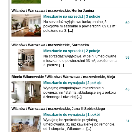
Wilanów / Warszawa / mazowieckie, Herbu Janina
Mieszkanie na sprzedaż | 3 pokoje
Na sprzedaż wyjątkowo funkcjonalne, 3-
69
pokojowe mieszkanie o powierzchni 69,01 m²,
położone na 3.
[...]
Wilanów / Warszawa / mazowieckie, Sarmacka
Mieszkanie na sprzedaż | 2 pokoje
Na sprzedaż wyjątkowe, w pełni umeblowane
53
mieszkanie o powierzchni 53 m², położone na
3. piętrze
[...]
Błonia Wilanowskie / Wilanów / Warszawa / mazowieckie, Aleja
Rzeczypospolitej
Mieszkanie do wynajęcia | 2 pokoje
Wynajmę dwupokojowe mieszkanie o
43
powierzchni 43,3 m2, składające się z pokoju
dziennego i otwartej
[...]
Wilanów / Warszawa / mazowieckie, Jana III Sobieskiego
Mieszkanie do wynajęcia | 1 pokój
Wynajmę bezpośrednio przytulną,
31
umeblowaną, 31 m2 kawalerkę po remoncie,
od 1 sierpnia ; Wilanów ul.
[...]