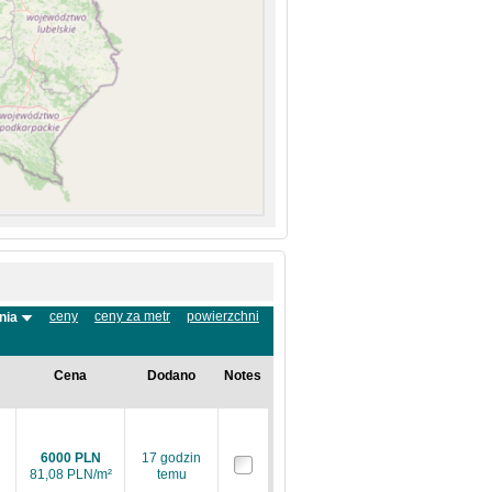
ceny
ceny za metr
powierzchni
nia
Cena
Dodano
Notes
6000 PLN
17 godzin
81,08 PLN/m²
temu