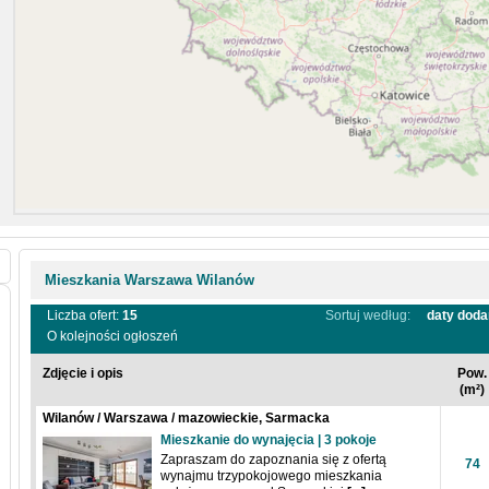
Mieszkania Warszawa Wilanów
Liczba ofert:
15
Sortuj według:
daty doda
O kolejności ogłoszeń
Zdjęcie i opis
Pow.
(m²)
Wilanów / Warszawa / mazowieckie, Sarmacka
Mieszkanie do wynajęcia | 3 pokoje
Zapraszam do zapoznania się z ofertą
74
wynajmu trzypokojowego mieszkania