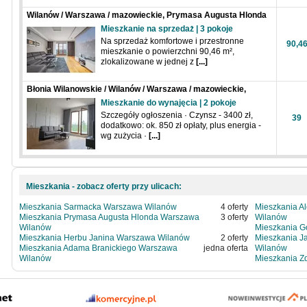
Wilanów / Warszawa / mazowieckie, Prymasa Augusta Hlonda
Mieszkanie na sprzedaż | 3 pokoje
Na sprzedaż komfortowe i przestronne
90,4
mieszkanie o powierzchni 90,46 m²,
zlokalizowane w jednej z
[...]
Błonia Wilanowskie / Wilanów / Warszawa / mazowieckie,
Zdrowa
Mieszkanie do wynajęcia | 2 pokoje
Szczegóły ogłoszenia · Czynsz - 3400 zł,
39
dodatkowo: ok. 850 zł opłaty, plus energia -
wg zużycia ·
[...]
Mieszkania - zobacz oferty przy ulicach:
Mieszkania Sarmacka Warszawa Wilanów
4 oferty
Mieszkania A
Mieszkania Prymasa Augusta Hlonda Warszawa
3 oferty
Wilanów
Wilanów
Mieszkania 
Mieszkania Herbu Janina Warszawa Wilanów
2 oferty
Mieszkania J
Mieszkania Adama Branickiego Warszawa
jedna oferta
Wilanów
Wilanów
Mieszkania 