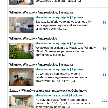
położonego przy ul.Sarmackiej
[...]
Wilanów / Warszawa / mazowieckie, Sarmacka
Mieszkanie do wynajęcia | 3 pokoje
Szukasz komfortowego, nowoczesnego i w
70
pełni wyposażonego mieszkania w sercu
Miasteczku Wilanów,
[...]
Wilanów / Warszawa / mazowieckie
Mieszkanie do wynajęcia | 3 pokoje
Wyjątkowe mieszkanie w Miasteczku Wilanów.
70
70 m2, 3 pokoje na parterze z dwoma
ogródkami w niskim
[...]
Wilanów / Warszawa / mazowieckie, Sarmacka
Mieszkanie do wynajęcia | 2 pokoje
Do wynajęcia komfortowe, w pełni
53
umeblowane i wyposażone mieszkanie o
powierzchni ok. 53–54 m².
[...]
Zawady / Wilanów / Warszawa / mazowieckie, Gobelinowa
Mieszkanie na sprzedaż | 4 pokoje
Na sprzedaż wykończony apartament o
101
powierzchni 100 m², położony na parterze
kameralnego, nowego
[...]