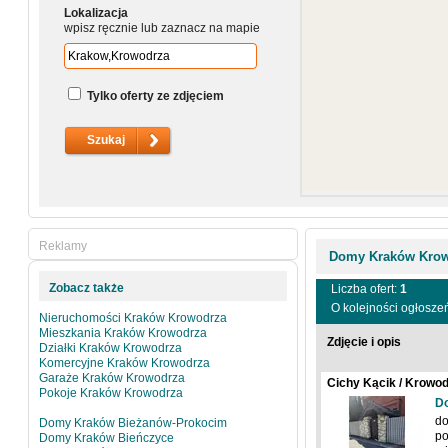
Lokalizacja
wpisz ręcznie lub zaznacz na mapie
Tylko oferty ze zdjęciem
Reklamy
Domy Kraków Kro
Zobacz także
Liczba ofert:
1
O kolejności ogłosze
Nieruchomości Kraków Krowodrza
Mieszkania Kraków Krowodrza
Zdjęcie i opis
Działki Kraków Krowodrza
Komercyjne Kraków Krowodrza
Garaże Kraków Krowodrza
Cichy Kącik / Krowod
Pokoje Kraków Krowodrza
Goetla
D
do
Domy Kraków Bieżanów-Prokocim
po
Domy Kraków Bieńczyce