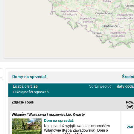
Domy na sprzedaż
Średn
Liczba ofert:
26
Sortuj według:
daty doda
O kolejności ogłoszeń
Zdjęcie i opis
Pow.
(m²)
Wilanów / Warszawa / mazowieckie, Kwarty
Dom na sprzedaż
Na sprzedaż wyjątkowa nieruchomość w
260
Wilanowie (Kępa Zawadowska), Dom o