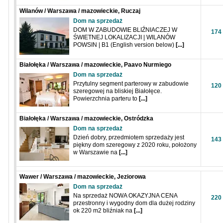
Wilanów / Warszawa / mazowieckie, Ruczaj
Dom na sprzedaż
DOM W ZABUDOWIE BLIŹNIACZEJ W
174
ŚWIETNEJ LOKALIZACJI | WILANÓW
POWSIN | B1 (English version below)
[...]
Białołęka / Warszawa / mazowieckie, Paavo Nurmiego
Dom na sprzedaż
Przytulny segment parterowy w zabudowie
120
szeregowej na bliskiej Białołęce.
Powierzchnia parteru to
[...]
Białołęka / Warszawa / mazowieckie, Ostródzka
Dom na sprzedaż
Dzień dobry, przedmiotem sprzedaży jest
143
piękny dom szeregowy z 2020 roku, położony
w Warszawie na
[...]
Wawer / Warszawa / mazowieckie, Jeziorowa
Dom na sprzedaż
Na sprzedaż NOWA OKAZYJNA CENA
220
przestronny i wygodny dom dla dużej rodziny
ok 220 m2 bliźniak na
[...]