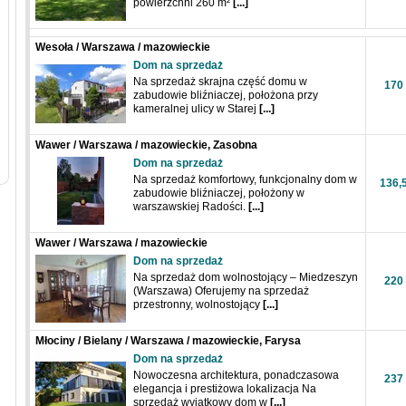
powierzchni 260 m²
[...]
Wesoła / Warszawa / mazowieckie
Dom na sprzedaż
Na sprzedaż skrajna część domu w
170
zabudowie bliźniaczej, położona przy
kameralnej ulicy w Starej
[...]
Wawer / Warszawa / mazowieckie, Zasobna
Dom na sprzedaż
Na sprzedaż komfortowy, funkcjonalny dom w
136,
zabudowie bliźniaczej, położony w
warszawskiej Radości.
[...]
Wawer / Warszawa / mazowieckie
Dom na sprzedaż
Na sprzedaż dom wolnostojący – Miedzeszyn
220
(Warszawa) Oferujemy na sprzedaż
przestronny, wolnostojący
[...]
Młociny / Bielany / Warszawa / mazowieckie, Farysa
Dom na sprzedaż
Nowoczesna architektura, ponadczasowa
237
elegancja i prestiżowa lokalizacja Na
sprzedaż wyjątkowy dom w
[...]