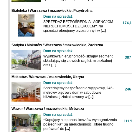
Białołęka / Warszawa / mazowieckie, Przydrożna
Dom na sprzedaż
SPRZEDAŻ BEZPOŚREDNIA - AGENCJOM
174,1
NIERUCHOMOŚCI DZIĘKUJEMY. Na
sprzedaż oferujemy przestronny i w
[...]
Sadyba / Mokotów / Warszawa / mazowieckie, Zaciszna
Dom na sprzedaż
Wyjątkowa nieruchomość- skrajny segment
387
składający się z dwóch części: mieszkalnej
oraz
[...]
Mokotów / Warszawa / mazowieckie, Ukryta
Dom na sprzedaż
Sprzedajemy bezpośrednio wyjątkowy, 246-
246
metrowy piętrowy dom w zabudowie
bliźniaczej zlokalizowany w
[...]
Wawer / Warszawa / mazowieckie, Mrówcza
Dom na sprzedaż
*Kupujący nie ponosi kosztów wynagrodzenia
111,
pośrednika* Są nieruchomości, które trudno
porównać do
[...]