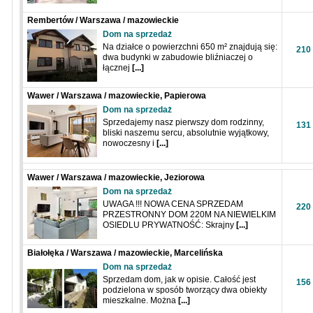
Rembertów / Warszawa / mazowieckie
Dom na sprzedaż
Na działce o powierzchni 650 m² znajdują się:
210
dwa budynki w zabudowie bliźniaczej o
łącznej
[...]
Wawer / Warszawa / mazowieckie, Papierowa
Dom na sprzedaż
Sprzedajemy nasz pierwszy dom rodzinny,
131
bliski naszemu sercu, absolutnie wyjątkowy,
nowoczesny i
[...]
Wawer / Warszawa / mazowieckie, Jeziorowa
Dom na sprzedaż
UWAGA !!! NOWA CENA SPRZEDAM
220
PRZESTRONNY DOM 220M NA NIEWIELKIM
OSIEDLU PRYWATNOŚĆ: Skrajny
[...]
Białołęka / Warszawa / mazowieckie, Marcelińska
Dom na sprzedaż
Sprzedam dom, jak w opisie. Całość jest
156
podzielona w sposób tworzący dwa obiekty
mieszkalne. Można
[...]