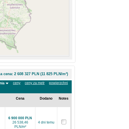
ia cena:
2 608 327 PLN
(
11 825 PLN/m²
)
ceny
ceny za metr
powierzchni
nia
Cena
Dodano
Notes
6 900 000 PLN
26 538,46
4 dni temu
PLN/m²