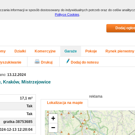
arczania informacji w sposób dostosowany do indywidualnych potrzeb oraz do celów anality
Polityce Cookies
.
omy
Działki
Komercyjne
Garaże
Pokoje
Rynek pierwotny
yszukiwanie
Drukuj
Dodaj do notesu
ano:
13.12.2024
e, Kraków, Mistrzejowice
reklama
17,1 m²
Lokalizacja na mapie
Tak
Tak
+
gratka-38753685
−
024-12-13 12:20:04