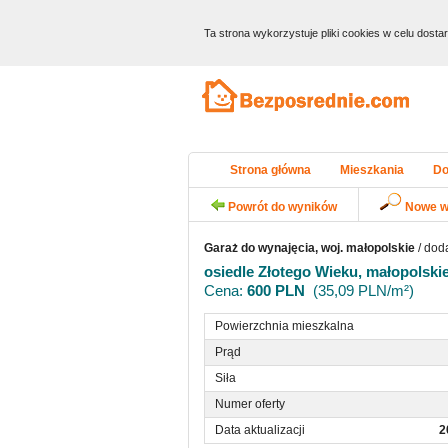
Ta strona wykorzystuje pliki cookies w celu dost
Strona główna
Mieszkania
D
Powrót do wyników
Nowe w
Garaż do wynajęcia, woj. małopolskie
/ dod
osiedle Złotego Wieku, małopolski
Cena:
600 PLN
(35,09 PLN/m²)
Powierzchnia mieszkalna
Prąd
Siła
Numer oferty
Data aktualizacji
2