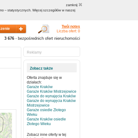
zamknij
czno – statystycznych. Więcej szczegółów w naszej
Twój notes
Liczba ofert: 0
3 676
- bezpośrednich ofert nieruchomości
Reklamy
Zobacz także
Oferta znajduje się w
działach:
Garaże Kraków
Garaże Kraków Mistrzejowice
Garaże do wynajęcia Kraków
Garaże do wynajęcia Kraków
Mistrzejowice
Garaże osiedle Złotego
Wieku
Garaże Kraków osiedle
Złotego Wieku
Zobacz inne oferty w tej