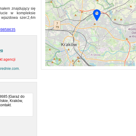
nałem znajdujący się
ucie w kompleksie
 wjazdowa szer.2,4m
539858635
20
t agencji
srednie.com.