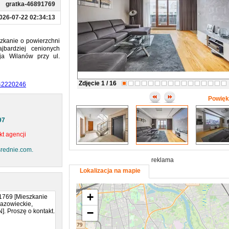
gratka-46891769
026-07-22 02:34:13
zkanie o powierzchni
jbardziej cenionych
ja Wilanów przy ul.
monii między miejskim
Zdjęcie
1
/ 16
542220246
eniu wysokiej jakości
Powię
eralnym charakterem,
watnego, rozległego
97
eszkańców – miejsca
tywności na świeżym
t agencji
srednie.com.
reklama
ą kuchenną, tworzący
Lokalizacja na mapie
wą przestrzeń do
+
−
sób funkcjonalny i
wdzi się zarówno dla