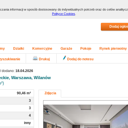
arczania informacji w sposób dostosowany do indywidualnych potrzeb oraz do celów anality
Polityce Cookies
.
my
Działki
Komercyjne
Garaże
Pokoje
Rynek pierwotny
yszukiwanie
Drukuj
Dodaj do notesu
/ dodano:
18.04.2026
ckie, Warszawa, Wilanów
²)
90,46 m²
Zdjęcia
3
3
4
inny