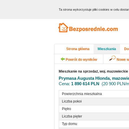
Ta strona wykorzystuje pliki cookies w celu dost
Strona główna
Mieszkania
Do
Powrót do wyników
Nowe w
Mieszkanie na sprzedaż, woj. mazowieckie
Prymasa Augusta Hlonda, mazowie
Cena:
1 890 614 PLN
(20 900 PLN/m
Powierzchnia mieszkalna
Liczba pokoi
Piętro
Liczba pięter
Typ domu