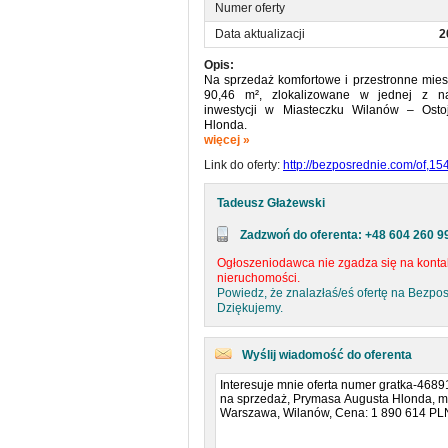
Numer oferty
Data aktualizacji
2
Opis:
Na sprzedaż komfortowe i przestronne mies
90,46 m², zlokalizowane w jednej z na
inwestycji w Miasteczku Wilanów – Osto
Hlonda.
więcej »
To propozycja dla osób, które szukają har
Link do oferty:
http://bezposrednie.com/of,1
stylem życia a spokojem i zielenią, w otocz
zabudowy i dopracowanej infrastruktury.
Tadeusz Głażewski
Osiedle Ostoja Wilanów wyróżnia się kam
wysokim standardem oraz dostępem do pry
Zadzwoń do oferenta: +48 604 260 9
parku przeznaczonego wyłącznie dla mi
idealnego do odpoczynku, spacerów i ak
Ogłoszeniodawca nie zgadza się na kontak
powietrzu.
nieruchomości.
Powiedz, że znalazłaś/eś ofertę na Bezpo
Rozkład mieszkania:
Dziękujemy.
• przestronny salon z wydzieloną części
wygodną strefę dzienną
• dwie ustawne sypialnie
Wyślij wiadomość do oferenta
• łazienka
• garderoba zapewniająca dodatko
przechowywania
Wnętrze zostało zaprojektowane w spo
komfortowy, dzięki czemu mieszkanie spra