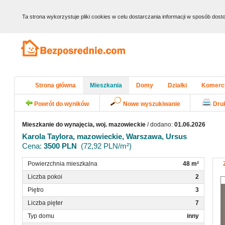
Ta strona wykorzystuje pliki cookies w celu dostarczania informacji w sposób do
Strona główna
Mieszkania
Domy
Działki
Komerc
Powrót do wyników
Nowe wyszukiwanie
Dru
Mieszkanie do wynajęcia, woj. mazowieckie
/ dodano:
01.06.2026
Karola Taylora, mazowieckie, Warszawa, Ursus
Cena:
3500 PLN
(72,92 PLN/m²)
Powierzchnia mieszkalna
48 m²
Liczba pokoi
2
Piętro
3
Liczba pięter
7
Typ domu
inny