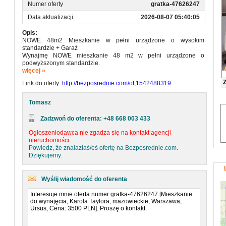
Numer oferty
gratka-47626247
Data aktualizacji
2026-08-07 05:40:05
Opis:
NOWE 48m2 Mieszkanie w pełni urządzone o wysokim
standardzie + Garaż
Wynajmę NOWE mieszkanie 48 m2 w pełni urządzone o
podwyższonym standardzie.
Mieszkanie mieści się przy ul. Karola Taylora 2 (Ursus)
więcej »
Ciche , przytulne , dwupokojowe o powierzchni 48m2 mieszczące
Link do oferty:
http://bezposrednie.com/of,1542488319
się na 3 piętrze.
Duży przestronny taras (4,2 m1) z wejściem z salonu.
Mieszkanie składa się z osobnej sypialni, salon połączony z
Tomasz
kuchnią.
Kuchnia w pełni wyposażona (nowy nieużywany sprzęt) : lodówka,
Zadzwoń do oferenta: +48 668 003 433
zmywarka, płyta indukcyjna, czajnik. Bardzo duże szafy w sypialni
i salonie. Telewizor 55” Samsung.
Ogłoszeniodawca nie zgadza się na kontakt agencji
Odkurzacz, deska do prasowania, żelazko.
nieruchomości.
Łazienka wraz z wc z kabiną prysznicową, wyposażona w pralkę.
Powiedz, że znalazłaś/eś ofertę na Bezposrednie.com.
W zasięgu ręki są duże sklepy spożywcze, restauracje, galerie
Dziękujemy.
handlowe.
Dojazd do centrum miasta kolejką SKM zajmuje zaledwie 15 min.
Świetnie skomunikowane z całą Warszawą.
Wyślij wiadomość do oferenta
SKM – 400 m
W pobliżu :
Lidl – 200 m
Factory – 1500 m
12 km do Pałacu Kultury i Nauki.
Budynek oddany do użytkowania w 2023 roku.