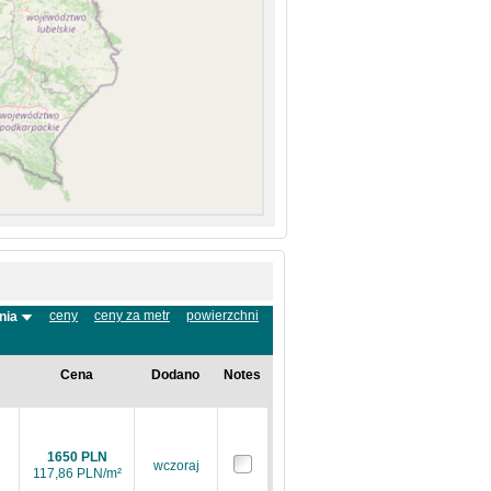
ceny
ceny za metr
powierzchni
nia
Cena
Dodano
Notes
1650 PLN
wczoraj
117,86 PLN/m²