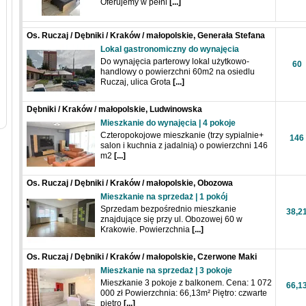
Oferujemy w pełni
[...]
Os. Ruczaj / Dębniki / Kraków / małopolskie, Generała Stefana
Grota-Roweckiego
Lokal gastronomiczny do wynajęcia
Do wynajęcia parterowy lokal użytkowo-
60
handlowy o powierzchni 60m2 na osiedlu
Ruczaj, ulica Grota
[...]
Dębniki / Kraków / małopolskie, Ludwinowska
Mieszkanie do wynajęcia | 4 pokoje
Czteropokojowe mieszkanie (trzy sypialnie+
146
salon i kuchnia z jadalnią) o powierzchni 146
m2
[...]
Os. Ruczaj / Dębniki / Kraków / małopolskie, Obozowa
Mieszkanie na sprzedaż | 1 pokój
Sprzedam bezpośrednio mieszkanie
38,2
znajdujące się przy ul. Obozowej 60 w
Krakowie. Powierzchnia
[...]
Os. Ruczaj / Dębniki / Kraków / małopolskie, Czerwone Maki
Mieszkanie na sprzedaż | 3 pokoje
Mieszkanie 3 pokoje z balkonem. Cena: 1 072
66,1
000 zł Powierzchnia: 66,13m² Piętro: czwarte
piętro
[...]