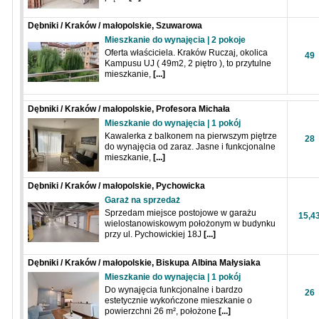
Dębniki / Kraków / małopolskie, Szuwarowa
Mieszkanie do wynajęcia | 2 pokoje
Oferta właściciela. Kraków Ruczaj, okolica
49
Kampusu UJ ( 49m2, 2 piętro ), to przytulne
mieszkanie,
[...]
Dębniki / Kraków / małopolskie, Profesora Michała
Bobrzyńskiego
Mieszkanie do wynajęcia | 1 pokój
Kawalerka z balkonem na pierwszym piętrze
28
do wynajęcia od zaraz. Jasne i funkcjonalne
mieszkanie,
[...]
Dębniki / Kraków / małopolskie, Pychowicka
Garaż na sprzedaż
Sprzedam miejsce postojowe w garażu
15,4
wielostanowiskowym położonym w budynku
przy ul. Pychowickiej 18J
[...]
Dębniki / Kraków / małopolskie, Biskupa Albina Małysiaka
Mieszkanie do wynajęcia | 1 pokój
Do wynajęcia funkcjonalne i bardzo
26
estetycznie wykończone mieszkanie o
powierzchni 26 m², położone
[...]