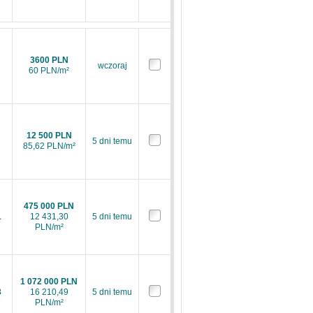
3600 PLN
wczoraj
60 PLN/m²
12 500 PLN
5 dni temu
85,62 PLN/m²
475 000 PLN
1
12 431,30
5 dni temu
PLN/m²
1 072 000 PLN
3
16 210,49
5 dni temu
PLN/m²