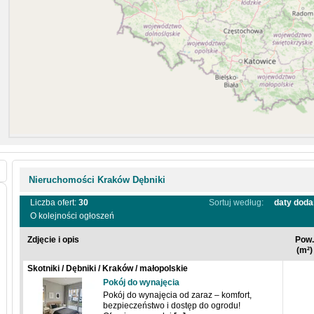
Nieruchomości Kraków Dębniki
Liczba ofert:
30
Sortuj według:
daty doda
O kolejności ogłoszeń
Zdjęcie i opis
Pow.
(m²)
Skotniki / Dębniki / Kraków / małopolskie
Pokój do wynajęcia
Pokój do wynajęcia od zaraz – komfort,
bezpieczeństwo i dostęp do ogrodu!