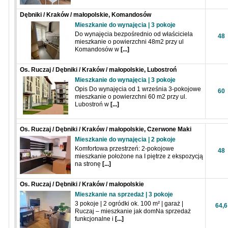
Dębniki / Kraków / małopolskie, Komandosów
Mieszkanie do wynajęcia | 3 pokoje
Do wynajęcia bezpośrednio od właściciela
48
mieszkanie o powierzchni 48m2 przy ul
Komandosów w
[...]
Os. Ruczaj / Dębniki / Kraków / małopolskie, Lubostroń
Mieszkanie do wynajęcia | 3 pokoje
Opis Do wynajęcia od 1 września 3-pokojowe
60
mieszkanie o powierzchni 60 m2 przy ul.
Lubostroń w
[...]
Os. Ruczaj / Dębniki / Kraków / małopolskie, Czerwone Maki
Mieszkanie do wynajęcia | 2 pokoje
Komfortowa przestrzeń: 2-pokojowe
48
mieszkanie położone na I piętrze z ekspozycją
na stronę
[...]
Os. Ruczaj / Dębniki / Kraków / małopolskie
Mieszkanie na sprzedaż | 3 pokoje
3 pokoje | 2 ogródki ok. 100 m² | garaż |
64,6
Ruczaj – mieszkanie jak domNa sprzedaż
funkcjonalne i
[...]