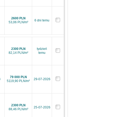
2600 PLN
6 dni temu
53,06 PLN/m²
2300 PLN
tydzień
82,14 PLN/m²
temu
79 000 PLN
3
29-07-2026
5119,90 PLN/m²
2300 PLN
25-07-2026
88,46 PLN/m²