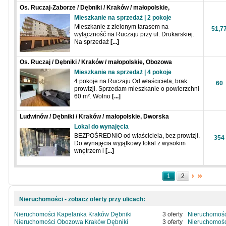
Os. Ruczaj-Zaborze / Dębniki / Kraków / małopolskie,
Drukarska
Mieszkanie na sprzedaż | 2 pokoje
Mieszkanie z zielonym tarasem na
51,7
wyłączność na Ruczaju przy ul. Drukarskiej.
Na sprzedaż
[...]
Os. Ruczaj / Dębniki / Kraków / małopolskie, Obozowa
Mieszkanie na sprzedaż | 4 pokoje
4 pokoje na Ruczaju Od właściciela, brak
60
prowizji. Sprzedam mieszkanie o powierzchni
60 m². Wolno
[...]
Ludwinów / Dębniki / Kraków / małopolskie, Dworska
Lokal do wynajęcia
BEZPOŚREDNIO od właściciela, bez prowizji.
354
Do wynajęcia wyjątkowy lokal z wysokim
wnętrzem i
[...]
1
2
Nieruchomości - zobacz oferty przy ulicach:
Nieruchomości Kapelanka Kraków Dębniki
3 oferty
Nieruchomośc
Nieruchomości Obozowa Kraków Dębniki
3 oferty
Nieruchomoś