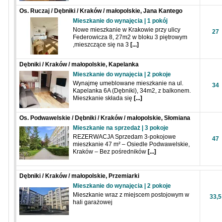
Os. Ruczaj / Dębniki / Kraków / małopolskie, Jana Kantego
Federowicza
Mieszkanie do wynajęcia | 1 pokój
Nowe mieszkanie w Krakowie przy ulicy
27
Federowicza 8, 27m2 w bloku 3 piętrowym
,mieszczące się na 3
[...]
Dębniki / Kraków / małopolskie, Kapelanka
Mieszkanie do wynajęcia | 2 pokoje
Wynajmę umeblowane mieszkanie na ul.
34
Kapelanka 6A (Dębniki), 34m2, z balkonem.
Mieszkanie składa się
[...]
Os. Podwawelskie / Dębniki / Kraków / małopolskie, Słomiana
Mieszkanie na sprzedaż | 3 pokoje
REZERWACJA Sprzedam 3-pokojowe
47
mieszkanie 47 m² – Osiedle Podwawelskie,
Kraków – Bez pośredników
[...]
Dębniki / Kraków / małopolskie, Przemiarki
Mieszkanie do wynajęcia | 2 pokoje
Mieszkanie wraz z miejscem postojowym w
33,5
hali garażowej