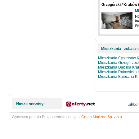
Grzegórzki / Kraków 
Mi
No
in
Gł
Mieszkania - zobacz o
Mieszkania Cystersów K
Mieszkania Grzegórzec
Mieszkania Dąbska Kra
Mieszkania Rakowicka 
Mieszkania Bajeczna Kr
Nasze serwisy:
Wydawcą portalu Bezposrednie.com jest
Grupa Morizon Sp. z o.o.