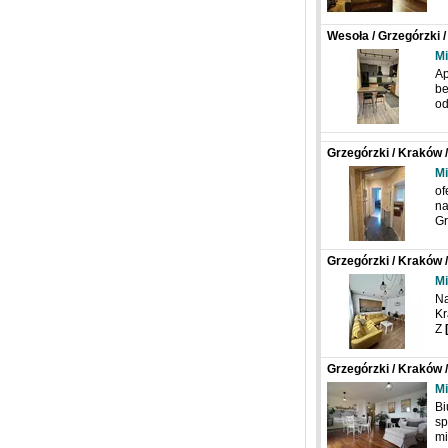
Wesoła / Grzegórzki 
Mi
Ap
be
od
Grzegórzki / Kraków 
Mi
of
na
Gr
Grzegórzki / Kraków 
Mi
Na
Kr
Z
Grzegórzki / Kraków 
Mi
Bi
sp
mi