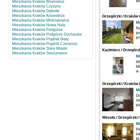
wł
Mieszkania Kraków Bronowice
Mieszkania Kraków Czyżyny
Mieszkania Kraków Dębniki
Mieszkania Kraków Krowodrza
Grzegórzki / Kraków 
Mieszkania Kraków Mistrzejowice
Mi
Mieszkania Kraków Nowa Huta
Na
Mieszkania Kraków Podgórze
po
Mieszkania Kraków Podgórze Duchackie
p
Mieszkania Kraków Prądnik Biały
Mieszkania Kraków Prądnik Czerwony
Mieszkania Kraków Stare Miasto
Kazimierz / Grzegórz
Mieszkania Kraków Swoszowice
Mi
Wy
Mi
w 
Grzegórzki / Kraków 
Władysława Bandurs
Mi
Do
mi
pi
Wesoła / Grzegórzki 
Mi
Pi
lo
Kr