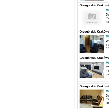
Grzegórzki / Kraków 
Mi
Do
me
fu
Grzegórzki / Kraków 
Mi
Wy
z 
pr
Grzegórzki / Kraków 
Mi
tr
mi
pi
Grzegórzki / Kraków 
Mi
Do
mi
R