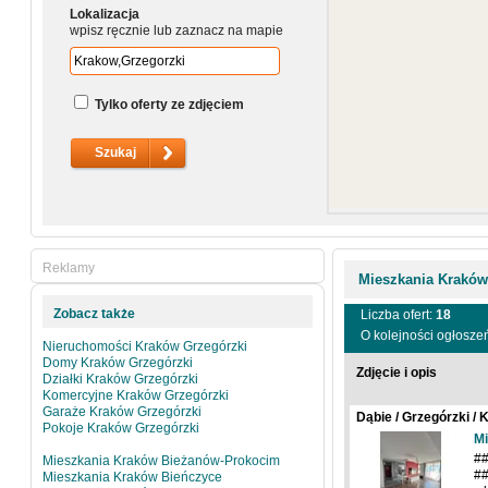
Lokalizacja
wpisz ręcznie lub zaznacz na mapie
Tylko oferty ze zdjęciem
Reklamy
Mieszkania Kraków
Zobacz także
Liczba ofert:
18
O kolejności ogłosze
Nieruchomości Kraków Grzegórzki
Domy Kraków Grzegórzki
Zdjęcie i opis
Działki Kraków Grzegórzki
Komercyjne Kraków Grzegórzki
Garaże Kraków Grzegórzki
Dąbie / Grzegórzki /
Pokoje Kraków Grzegórzki
Mi
#
Mieszkania Kraków Bieżanów-Prokocim
##
Mieszkania Kraków Bieńczyce